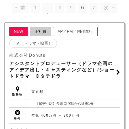
前
1
4
5
6
7
次
<<
>>
…
NEW
正社員
AP／PM／制作進行
TV （ドラマ・映画）
株式会社Donuts
アシスタントプロデューサー（ドラマ企画の
アイデア出し・キャスティングなど）/ショー
トドラマ ※タテドラ
東京都
勤務地
【最寄り駅】各線 新宿駅から徒歩1分
年収 400万円 ～ 800万円
給与