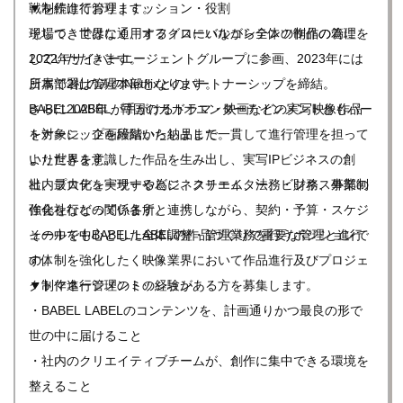
戦を続けております。
▼制作進行管理｜ミッション・役割
そして、世界に通用するグローバルコンテンツ制作の為に、
現場つきではなく、オフィスにいながら全体の作品の管理を
2022年サイバーエージェントグループに参画、2023年には
していただきます。
日本で2社のみのNetflixとのパートナーシップを締結。
所属部署は管理本部となります。
さらに2025年、韓国のカカオエンターテインメントともパー
BABEL LABELが手がけるドラマ・映画などの実写映像作品
トナーシップを締結いたしました。
を対象に、企画段階から納品まで一貫して進行管理を担って
より世界を意識した作品を生み出し、実写IPビジネスの創
いただきます。
出、最大化を実現する為に、クリエイター、ビジネス事業の
社内プロデューサーやビジネスチーム、法務・財務、外部制
強化を行なっています。
作会社などの関係各所と連携しながら、契約・予算・スケジ
その中でもBABEL LABELの作品づくりで重要な管理と進行
ュールを中心とした全体調整・管理業務を行うポジションで
の体制を強化したく映像業界において作品進行及びプロジェ
す。
クトマネージメントの経験がある方を募集します。
▼制作進行管理のミッション
・BABEL LABELのコンテンツを、計画通りかつ最良の形で
世の中に届けること
・社内のクリエイティブチームが、創作に集中できる環境を
整えること