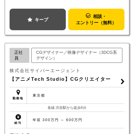
なお、選考内容や評価基準、結果の理由につきましては、合
否に関わらずお答えいたしかねますので、あらかじめご了承
相談・
ください。
キープ
エントリー（無料）
正社
CGデザイナー／映像デザイナー（3DCG系
員
デザイン）
株式会社サイバーエージェント
【アニメTech Studio】CGクリエイター
東京都
勤務地
各線 渋谷駅から徒歩6分
年収 300万円 ～ 600万円
給与