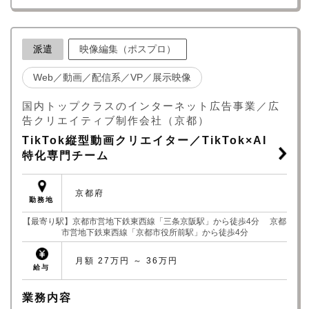
派遣
映像編集（ポスプロ）
Web／動画／配信系／VP／展示映像
国内トップクラスのインターネット広告事業／広
告クリエイティブ制作会社（京都）
TikTok縦型動画クリエイター／TikTok×AI
特化専門チーム
京都府
勤務地
【最寄り駅】京都市営地下鉄東西線「三条京阪駅」から徒歩4分 京都
市営地下鉄東西線「京都市役所前駅」から徒歩4分
月額 27万円 ～ 36万円
給与
業務内容