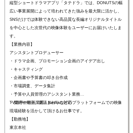
縦型ショートドラマアプリ「タテドラ」では、DONUTSの幅
広い事業展開によって培われてきた強みを最大限に活かし、
SNSだけでは体験できない高品質な長編オリジナルタイトル
を中心とした次世代の映像体験をユーザーにお届けいたしま
す。
【業務内容】
アシスタントプロデューサー
・ドラマ企画、プロモーション企画のアイデア出し
・キャスティング
・企画書や予算書の叩き台作成
・市場調査、データ集計
・予算や人員管理のアシスタント業務
・契約や発注、稟議まわりの対応
TV業界や映画業界、Netflixなどのプラットフォームでの映像
現場経験を活かして頂けるお仕事です。
【勤務地】
東京本社