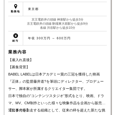
東京都
勤務地
京王電鉄井の頭線 神泉駅から徒歩3分
京王電鉄井の頭線 駒場東大前駅から徒歩9分
各線 渋谷駅から徒歩10分
年収 300万円 ～ 600万円
給与
業務内容
【雇入れ直後】
【募集背景】
BABEL LABELは日本アカデミー賞の三冠を獲得した映画
『正体』の監督藤井道?を筆頭にディレクター、プロデュー
サー、脚本家が所属するクリエイター集団です。
日本で独自の“コンテンツスタジオ”形式をとり、映画、ドラ
マ、MV、CM制作といった様々な映像作品を企画から販売、
宣伝までを自走する組織として、従来の枠を超えた新たな挑
【仕事内容】