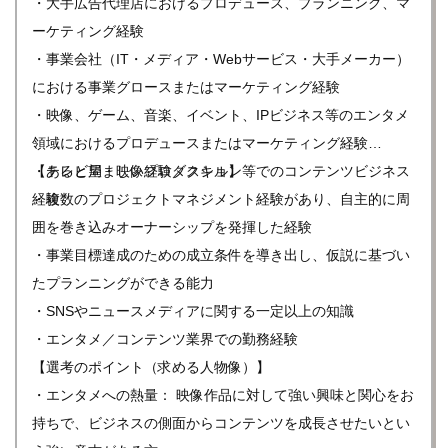
・大手広告代理店におけるプロデュース、プランニング、マ
ーケティング経験
・事業会社（IT・メディア・Webサービス・大手メーカー）
における事業グロースまたはマーケティング経験
・映像、ゲーム、音楽、イベント、IPビジネス等のエンタメ
領域におけるプロデュースまたはマーケティング経験
・テレビ局・映像プロダクション等でのコンテンツビジネス
【あると望ましい経験／スキル】
経験
・複数のプロジェクトマネジメント経験があり、自主的に周
囲を巻き込みオーナーシップを発揮した経験
・事業目標達成のための成立条件を導き出し、仮説に基づい
たプランニングができる能力
・SNSやニュースメディアに関する一定以上の知識
・エンタメ／コンテンツ業界での勤務経験
【選考のポイント（求める人物像）】
・エンタメへの熱量： 映像作品に対して強い興味と関心をお
持ちで、ビジネスの側面からコンテンツを成長させたいとい