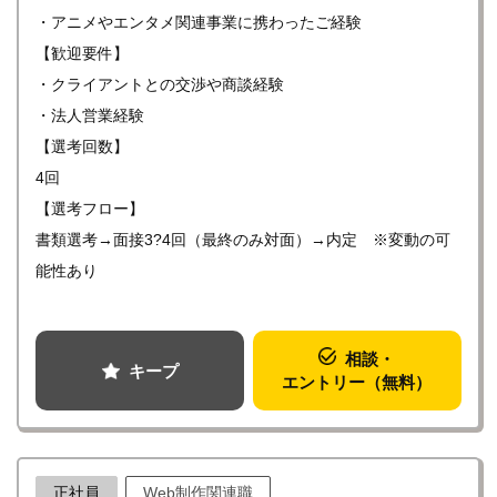
にない新しいアニメ作りができる舞台があるとも自負してお
・アニメやエンタメ関連事業に携わったご経験
ります。
【歓迎要件】
アニメ・エンタメ業界でのご経験があり、新しい試みや未知
・クライアントとの交渉や商談経験
の挑戦に心を躍らせる方々の応募を心よりお待ちしておりま
・法人営業経験
す。
【選考回数】
4回
【選考フロー】
書類選考→面接3?4回（最終のみ対面）→内定 ※変動の可
能性あり
相談・
キープ
エントリー（無料）
正社員
Web制作関連職