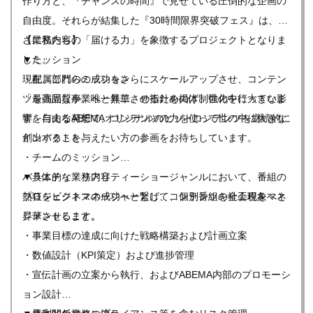
作り方と、『チャンスの時間』で見せている圧倒的な企画の
自由度。それらが結集した『30時間限界突破フェス』は、ま
さに私たちの「届ける力」を象徴するプロジェクトとなりま
【業務内容】
した。
▼ミッション
現在、これらの成功をさらにスケールアップさせ、コンテン
・配属部門のミッション
ツを強固な事業へと昇華させるための体制強化を行っていま
「最高品質か、唯一無二」の指針を掲げ、世の中に大きな影
す。自由な発想で、コンテンツの力を使って世の中に大きな
響を与えるABEMAオリジナルのヒットコンテンツを継続的に
インパクトを与えたい方の参画をお待ちしています。
創出すること。
・チームのミッション
バラエティ・リアリティーショージャンルにおいて、番組の
▼具体的な業務内容
熱狂をビジネスの成功へと繋げ、コンテンツを社会現象へと
プロジェクトマネージャーとして、個別番組の全工程をマネ
昇華させること。
ジメントします。
・事業目標の達成に向けた戦略構築および計画立案
・数値設計（KPI策定）および進捗管理
・宣伝計画の立案から執行、およびABEMA内部のプロモーシ
ョン設計