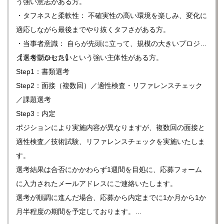
う強い意志がある方。
・タフネスと柔軟性： 不確実性の高い環境を楽しみ、変化に
適応しながら最後までやり抜くタフさがある方。
・当事者意識： 自らが先頭に立って、規模の大きいプロジェ
クトを動かしたいという強い主体性がある方。
【選考プロセス】
Step1：書類選考
Step2：面接（複数回）／適性検査・リファレンスチェック
／課題選考
Step3：内定
ポジションにより実施内容が異なりますが、複数回の面接と
適性検査／技術試験、リファレンスチェックを実施いたしま
す。
選考結果は合否にかかわらず1週間を目処に、応募フォーム
に入力されたメールアドレスにご連絡いたします。
選考が順調に進んだ場合、応募から内定までに1か月から1か
月半程度の期間を予定しております。