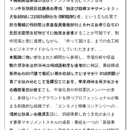
・権利関係やコンプライアンス等を含むリスク管理
▼具体的な業務の流れ
・（中長期的）後継者の育成、および組織マネジメント
コンテンツ品質に責任を持つ「制作プロデューサー」とタッ
入社1年後には個別番組の「事業責任者」という立ち位置で
グを組み、プロジェクトを進めます。
担当番組の視聴数・収益最大化を担い、チームを牽引してい
担当領域については大きな裁量権が与えられており、自らの
ただく状態を目指していただきます。
意思決定でスピーディに施策を推進することが可能です。制
作現場と密に連携しながら、「作って届ける」までの全工程
をビジネスサイドからリードしていただきます。
企画の「種」が生まれた瞬間から参画し、市場分析や収益
▼配属について
性、プラットフォームへの貢献度を多角的に検証。番組構成
制作局全体は約75名で構成されています。
そのものに「勝てるビジネスロジックとマーケティング要
新卒から50代まで幅広い層が在籍していますが、30歳前後が
素」を組み込むことを重視しており、事業価値を最大化させ
コアメンバーとして活躍しています。サイバーエージェント
る責任を担います。
の他部署と比較しても、中途社員や外部委託メンバーが多
く、多様なバックグラウンドを持つプロフェッショナルが集
まる刺激的な組織です。「エンタメと映像コンテンツへの圧
倒的な熱量」を共通言語に、切磋琢磨し合う文化がありま
【ポジションの魅力】
す。
・事業マネジメントスキルの成長：番組を一つの「新規事