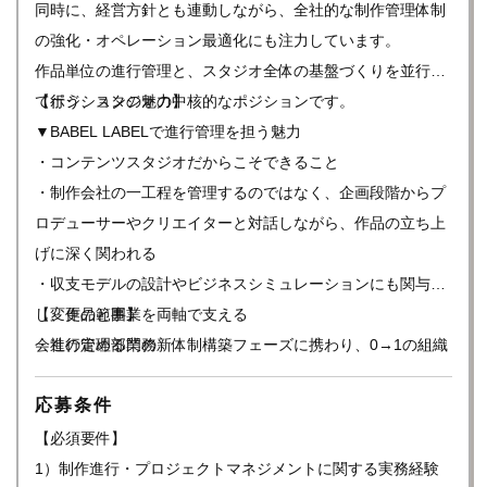
同時に、経営方針とも連動しながら、全社的な制作管理体制
の強化・オペレーション最適化にも注力しています。
作品単位の進行管理と、スタジオ全体の基盤づくりを並行し
て行う、スタジオの中核的なポジションです。
【ポジションの魅力】
▼BABEL LABELで進行管理を担う魅力
・コンテンツスタジオだからこそできること
・制作会社の一工程を管理するのではなく、企画段階からプ
ロデューサーやクリエイターと対話しながら、作品の立ち上
げに深く関われる
・収支モデルの設計やビジネスシミュレーションにも関与
し、作品と事業を両軸で支える
【変更の範囲】
・進行管理部門の新体制構築フェーズに携わり、0→1の組織
会社の定める業務
づくりに関われる
応募条件
・グローバル市場も視野に、IPビジネスの創出・最大化を目
指す新たな挑戦に立ち会える
【必須要件】
・多様なジャンル・形態の作品が並行して動く中で、コンテ
1）制作進行・プロジェクトマネジメントに関する実務経験