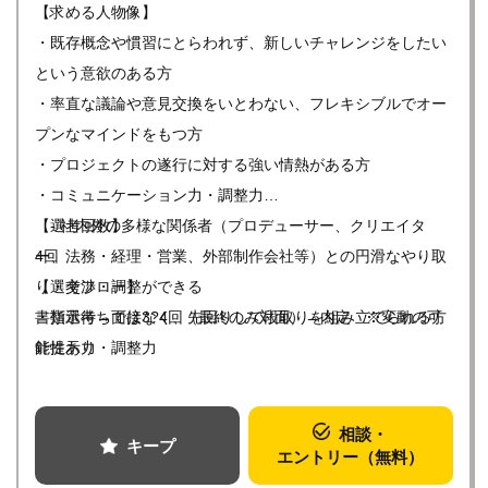
【求める人物像】
・既存概念や慣習にとらわれず、新しいチャレンジをしたい
という意欲のある方
・率直な議論や意見交換をいとわない、フレキシブルでオー
プンなマインドをもつ方
・プロジェクトの遂行に対する強い情熱がある方
・コミュニケーション力・調整力
- 社内外の多様な関係者（プロデューサー、クリエイタ
【選考回数】
ー、法務・経理・営業、外部制作会社等）との円滑なやり取
4回
り・交渉・調整ができる
【選考フロー】
・指示待ちではなく、先回りして段取りを組み立てられる方
書類選考→面接3?4回（最終のみ対面）→内定 ※変動の可
針提示力・調整力
能性あり
相談・
キープ
エントリー（無料）