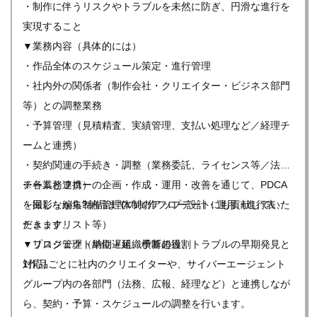
・制作に伴うリスクやトラブルを未然に防ぎ、円滑な進行を
実現すること
▼業務内容（具体的には）
・作品全体のスケジュール策定・進行管理
・社内外の関係者（制作会社・クリエイター・ビジネス部門
等）との調整業務
・予算管理（見積精査、実績管理、支払い処理など／経理チ
ームと連携）
・契約関連の手続き・調整（業務委託、ライセンス等／法務
チームと連携）
※各業務フローの企画・作成・運用・改善を通じて、PDCA
・撮影～編集?納品までの制作フロー設計・運用（進行表、
を回しながら制作管理体制のアップデートにも貢献していた
チェックリスト等）
だきます。
・リスク管理（納期遅延、予算超過、トラブルの早期発見と
▼プロジェクト単位＋組織横断の役割
対応）
1作品ごとに社内のクリエイターや、サイバーエージェント
グループ内の各部門（法務、広報、経理など）と連携しなが
ら、契約・予算・スケジュールの調整を行います。