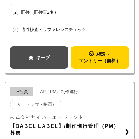
↓
（2）面接（面接官2名）
↓
（3）適性検査・リファレンスチェック
↓
（4）最終面接（役員面接）
相談・
↓
キープ
エントリー（無料）
（5）内定・オファー面談
※選考状況によっては面接が増える可能性もあります。
正社員
AP／PM／制作進行
TV （ドラマ・映画）
株式会社サイバーエージェント
【BABEL LABEL】/制作進行管理（PM）
募集