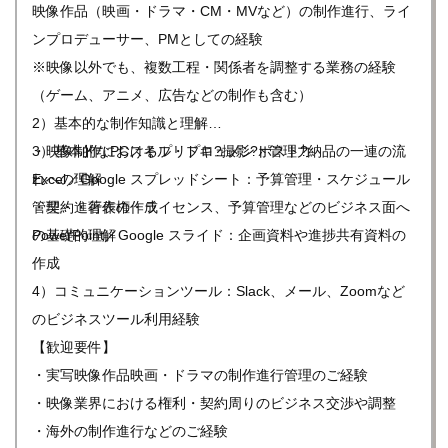
ンツスタジオ全体の制作基盤を構築できる
映像作品（映画・ドラマ・CM・MVなど）の制作進行、ライ
※ゆくゆくは海外との共同制作の管理体制構築も一緒にお願
ンプロデューサー、PMとしての経験
いいと考えています。
※映像以外でも、複数工程・関係者を調整する業務の経験
（ゲーム、アニメ、広告などの制作も含む）
2）基本的な制作知識と理解
・映像制作におけるプリプロ?撮影?ポスト?納品の一連の流
3）基本的なPCスキル・ドキュメント管理力
れへの理解
Excel／Google スプレッドシート：予算管理・スケジュール
・契約・著作権・ライセンス、予算管理などのビジネス面へ
管理・進行表の作成
の基礎的理解
PowerPoint／Google スライド：企画資料や進捗共有資料の
作成
4）コミュニケーションツール：Slack、メール、Zoomなど
のビジネスツール利用経験
【歓迎要件】
・実写映像作品映画・ドラマの制作進行管理のご経験
・映像業界における権利・契約周りのビジネス交渉や調整
・海外の制作進行などのご経験