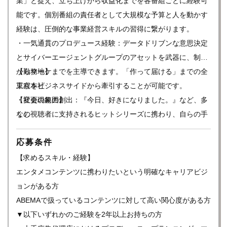
業」と捉え、立ち上げから収益化までを各番組ごとに経験可
能です。個別番組の責任者として大規模な予算と人を動かす
経験は、圧倒的な事業経営スキルの習得に繋がります。
・一気通貫のプロデュース経験：データドリブンな意思決定
とサイバーエージェントグループのアセットを武器に、制作
からマーケまでを主導できます。「作って届ける」までの全
【勤務地】
工程をビジネスサイドから牽引することが可能です。
東京本社
・社会現象の創出：『今日、好きになりました。』など、多
【変更の範囲】
くの視聴者に支持されるヒットシリーズに携わり、自らの手
なし
でトレンドを生み出す醍醐味があります。
応募条件
【求めるスキル・経験】
エンタメコンテンツに携わりたいという明確なキャリアビジ
ョンがある方
ABEMAで扱っているコンテンツに対して高い関心度がある方
▼以下いずれかのご経験を2年以上お持ちの方