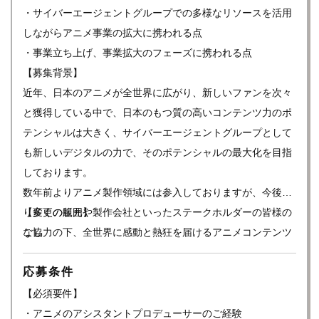
・サイバーエージェントグループでの多様なリソースを活用
しながらアニメ事業の拡大に携われる点
・事業立ち上げ、事業拡大のフェーズに携われる点
【募集背景】
近年、日本のアニメが全世界に広がり、新しいファンを次々
と獲得している中で、日本のもつ質の高いコンテンツ力のポ
テンシャルは大きく、サイバーエージェントグループとして
も新しいデジタルの力で、そのポテンシャルの最大化を目指
しております。
数年前よりアニメ製作領域には参入しておりますが、今後よ
り多くの版元や製作会社といったステークホルダーの皆様の
【変更の範囲】
ご協力の下、全世界に感動と熱狂を届けるアニメコンテンツ
なし
を作るべく体制を強化したいと考えております。
応募条件
また、サイバーエージェントグループは、ABEMAに代表され
るメディア事業、モバイルゲーム、イベント事業、グッズ事
【必須要件】
業等多角的なコンテンツ展開が可能な素地があり、これまで
・アニメのアシスタントプロデューサーのご経験