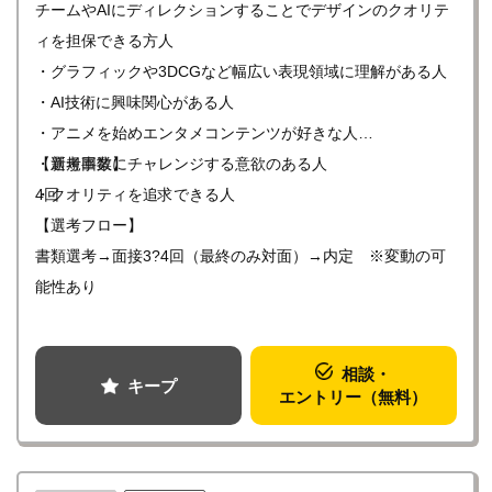
チームやAIにディレクションすることでデザインのクオリテ
ィを担保できる方人
・グラフィックや3DCGなど幅広い表現領域に理解がある人
・AI技術に興味関心がある人
・アニメを始めエンタメコンテンツが好きな人
・新規事業にチャレンジする意欲のある人
【選考回数】
・クオリティを追求できる人
4回
【選考フロー】
書類選考→面接3?4回（最終のみ対面）→内定 ※変動の可
能性あり
相談・
キープ
エントリー（無料）