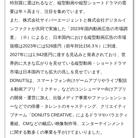
特別賞に選ばれるなど、縦型動画や縦型ショートドラマの需
要は年々高まり、注目を集めています。
また、株式会社サイバーエージェントと株式会社デジタルイ
ンファクトが共同で実施した「2023年国内動画広告の市場調
査」（※）によると、日本国内における縦型動画広告の市場
規模は2023年には526億円（前年対比156.3％）に到達、
2027年には1,942億円に達する見込みと発表されており、世
界的に大きな広がりを見せている縦型動画・ショートドラマ
市場は日本国内でも拡大の兆しを見せています。
DONUTSは、スマートフォン向けゲームアプリやライブ配信
＆動画アプリ「ミクチャ」などのコンシューマー向けアプリ
の開発・運営に加え、出版メディア事業やファッションショ
ーなどでの俳優・タレントのキャスティング、クリエイティ
ブチーム「DONUTS CREATIVE」によるドラマやバラエティ
番組、CMなどの幅広い映像制作等、エンターテインメント
に関する数多くの事業を手がけてまいりました。