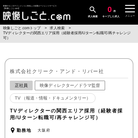
0
映像やエンタテインメントに特化した転職エージェントサービス
【映像しごと.com】
件
メニュー
求人検索
キープした求人
映像しごと.comトップ
求人検索
TVディレクターの関西エリア採用（経験者採用/Uターン転職可/再チャレンジ
可）
株式会社クリーク・アンド・リバー社
正社員
映像ディレクター／ドラマ監督
TV （報道・情報・ドキュメンタリー）
TVディレクターの関西エリア採用（経験者採
用/Uターン転職可/再チャレンジ可）
勤務地
大阪府