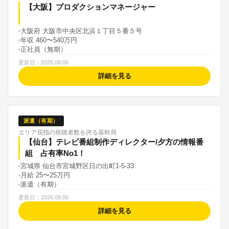
【大阪】プロダクションマネージャー
大阪府 大阪市中央区北浜１丁目５番５号
年収 460〜540万円
正社員（無期）
更新日：2026.08.06
詳細を見る
派遣（有期）
エリア屈指の視聴者数を誇る基幹局
【仙台】テレビ番組制作ディレクター/夕方の情報番
組 占有率No1！
宮城県 仙台市宮城野区日の出町1-5-33
月給 25〜25万円
派遣（有期）
更新日：2026.08.06
詳細を見る