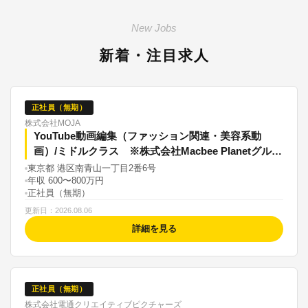
New Jobs
新着・注目求人
正社員（無期）
株式会社MOJA
YouTube動画編集（ファッション関連・美容系動
画）/ミドルクラス ※株式会社Macbee Planetグルー
プ
東京都 港区南青山一丁目2番6号
年収 600〜800万円
正社員（無期）
更新日：2026.08.06
詳細を見る
正社員（無期）
株式会社電通クリエイティブピクチャーズ