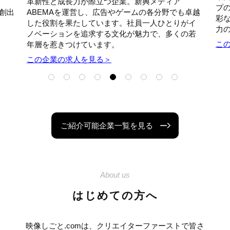
プの放送業界で、放送やデジタルメディアなど多
作
卓越
彩な制作・サービス運営に携わり、創造性と影響
を
イ
力のある仕事を経験できます。
触
若
この企業の求人を見る＞
こ
ご紹介可能企業一覧を見る
About us
はじめての方へ
映像しごと.comは、クリエイターファーストで
皆さ