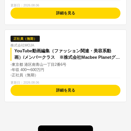
更新日：2026.08.06
詳細を見る
正社員（無期）
株式会社MOJA
YouTube動画編集（ファッション関連・美容系動
画）/メンバークラス ※株式会社Macbee Planetグル
ープ
東京都 港区南青山一丁目2番6号
年収 400〜600万円
正社員（無期）
更新日：2026.08.06
詳細を見る