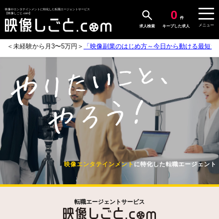
0
映像やエンタテインメントに特化した転職エージェントサービス
【映像しごと.com】
件
メニュー
求人検索
キープした求人
3〜5万円＞
「映像副業のはじめ方～今日から動ける最短ガイド～」
のページを
映像エンタテインメント
に特化
した転職エージェント
転職エージェントサービス