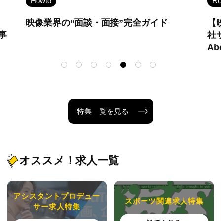
Recruitment
Ho
【映像しごと.com 注力企業特集】株式会
転
社サイバーエージェント／株式会社
ォ
AbemaTV
特集一覧を見る
オススメ！求人一覧
アシスタントプロデュー
スポーツ関連求人特集
サー求人特集