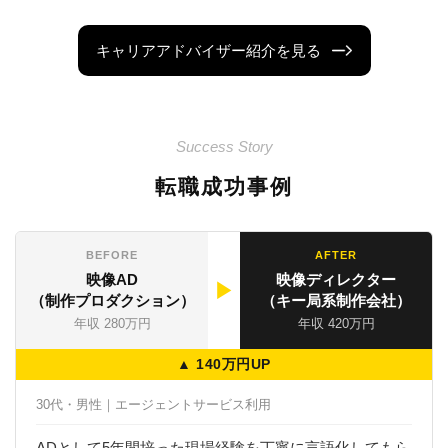
キャリアアドバイザー紹介を見る
Success Story
転職成功事例
BEFORE
AFTER
映像AD
映像ディレクター
▶
（制作プロダクション）
（キー局系制作会社）
年収 280万円
年収 420万円
▲ 140万円UP
30代・男性｜エージェントサービス利用
ADとして5年間培った現場経験を丁寧に言語化してもら