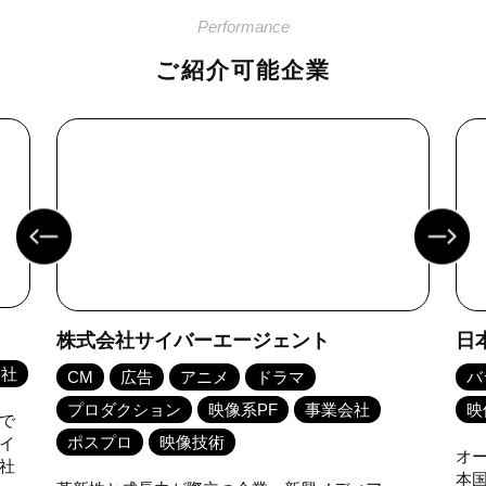
Performance
ご紹介可能企業
日本テレビ放送網株式会社
日
バラエティ
プロダクション
TV局
情
映像技術
映
オールマイティーに各ジャンルに強みを持つ、日
日
本国内で初めて開局した民放テレビ局。国内トッ
る