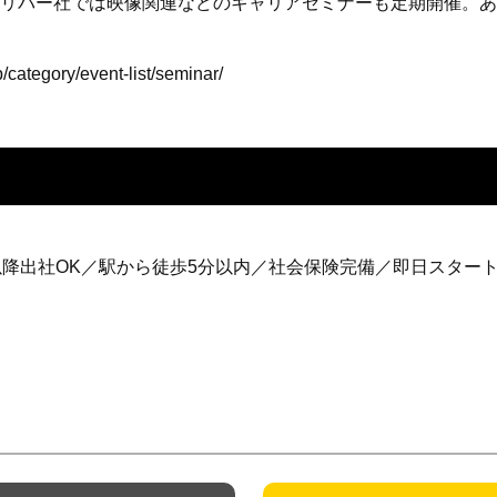
リバー社では映像関連などのキャリアセミナーも定期開催。あ
p/category/event-list/seminar/
以降出社OK／駅から徒歩5分以内／社会保険完備／即日スター