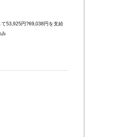
,925円?69,038円を支給
のみ