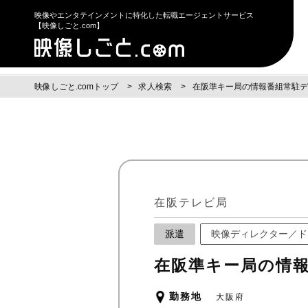
映像やエンタテインメントに特化した転職エージェントサービス
【映像しごと.com】
映像しごと.comトップ
求人検索
在阪準キー局の情報番組常駐デ
在阪テレビ局
派遣
映像ディレクター／ド
在阪準キー局の情報
勤務地
大阪府