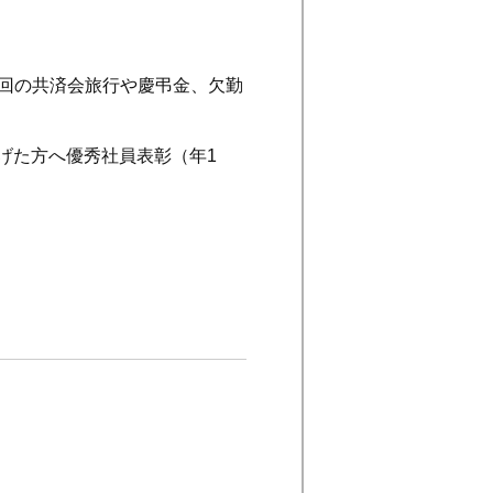
1回の共済会旅行や慶弔金、欠勤
げた方へ優秀社員表彰（年1