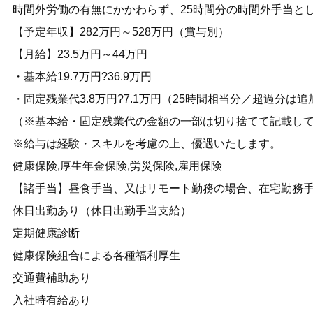
時間外労働の有無にかかわらず、25時間分の時間外手当として38
【予定年収】282万円～528万円（賞与別）
【月給】23.5万円～44万円
・基本給19.7万円?36.9万円
・固定残業代3.8万円?7.1万円（25時間相当分／超過分は
（※基本給・固定残業代の金額の一部は切り捨てて記載し
※給与は経験・スキルを考慮の上、優遇いたします。
健康保険,厚生年金保険,労災保険,雇用保険
【諸手当】昼食手当、又はリモート勤務の場合、在宅勤務
休日出勤あり（休日出勤手当支給）
定期健康診断
健康保険組合による各種福利厚生
交通費補助あり
入社時有給あり