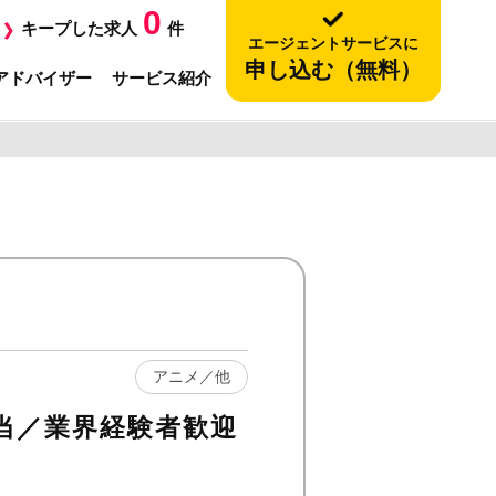
0
キープした求人
件
エージェントサービスに
申し込む（無料）
アドバイザー
サービス紹介
アニメ／他
当／業界経験者歓迎