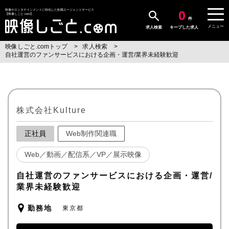
0
映像やエンタテインメントに特化した転職エージェントサービス
【映像しごと.com】
件
メニュー
求人検索
キープした求人
映像しごと.comトップ
求人検索
自社運営のファンサービスにおける企画・運営/業界未経験歓迎
株式会社Kulture
正社員
Web制作関連職
Web／動画／配信系／VP／展示映像
自社運営のファンサービスにおける企画・運営/
業界未経験歓迎
勤務地
東京都