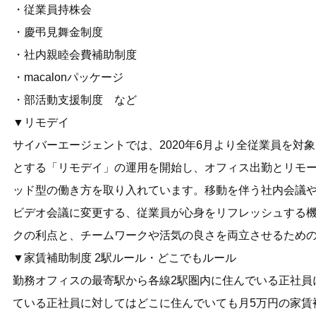
・従業員持株会
・慶弔見舞金制度
・社内親睦会費補助制度
・macalonパッケージ
・部活動支援制度 など
▼リモデイ
サイバーエージェントでは、2020年6月より全従業員を対
とする「リモデイ」の運用を開始し、オフィス出勤とリモ
ッド型の働き方を取り入れています。移動を伴う社内会議
ビデオ会議に変更する、従業員が心身をリフレッシュする
クの利点と、チームワークや活気の良さを両立させるため
▼家賃補助制度 2駅ルール・どこでもルール
勤務オフィスの最寄駅から各線2駅圏内に住んでいる正社員
ている正社員に対してはどこに住んでいても月5万円の家賃