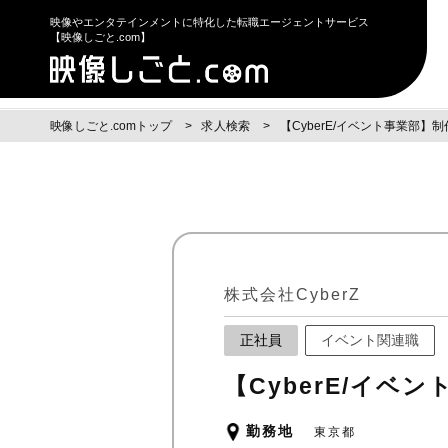
映像やエンタテインメントに特化した転職エージェントサービス
【映像しごと.com】
映像しごと.comトップ
求人検索
【CyberE/イベント事業部】
株式会社CyberZ
正社員
イベント関連職
【CyberE/イベ
勤務地
東京都