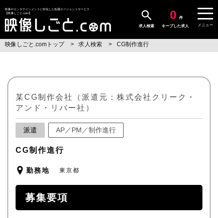
0
映像やエンタテインメントに特化した転職エージェントサービス
【映像しごと.com】
件
メニュー
求人検索
キープした求人
映像しごと.comトップ
求人検索
CG制作進行
某CG制作会社（派遣元：株式会社クリーク・
アンド・リバー社）
派遣
AP／PM／制作進行
CG制作進行
勤務地
東京都
募集要項