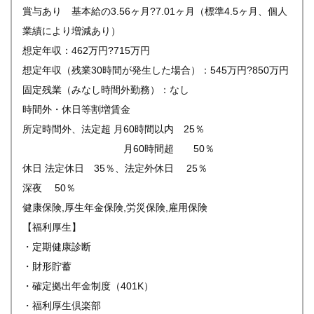
賞与あり 基本給の3.56ヶ月?7.01ヶ月（標準4.5ヶ月、個人
業績により増減あり）
想定年収：462万円?715万円
想定年収（残業30時間が発生した場合）：545万円?850万円
固定残業（みなし時間外勤務）：なし
時間外・休日等割増賃金
所定時間外、法定超 月60時間以内 25％
月60時間超 50％
休日 法定休日 35％、法定外休日 25％
深夜 50％
健康保険,厚生年金保険,労災保険,雇用保険
【福利厚生】
・定期健康診断
・財形貯蓄
・確定拠出年金制度（401K）
・福利厚生倶楽部