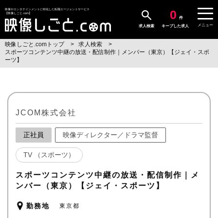
0
映像やエンタテインメントに特化した転職エージェントサービス
【映像しごと.com】
件
メニュー
求人検索
キープした求人
映像しごと.comトップ
求人検索
スポーツコンテンツ中継の放送・配信制作｜メンバー（東京）【ジェイ・スポ
ーツ】
JCOM株式会社
正社員
映像ディレクター／ドラマ監督
TV （スポーツ）
スポーツコンテンツ中継の放送・配信制作｜メ
ンバー（東京）【ジェイ・スポーツ】
勤務地
東京都