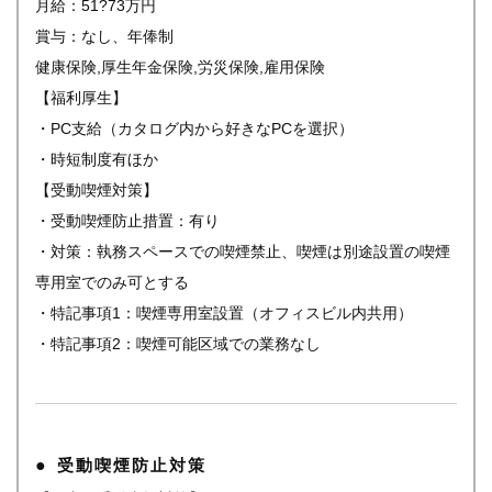
月給：51?73万円
賞与：なし、年俸制
健康保険,厚生年金保険,労災保険,雇用保険
【福利厚生】
・PC支給（カタログ内から好きなPCを選択）
・時短制度有ほか
【受動喫煙対策】
・受動喫煙防止措置：有り
・対策：執務スペースでの喫煙禁止、喫煙は別途設置の喫煙
専用室でのみ可とする
・特記事項1：喫煙専用室設置（オフィスビル内共用）
・特記事項2：喫煙可能区域での業務なし
受動喫煙防止対策