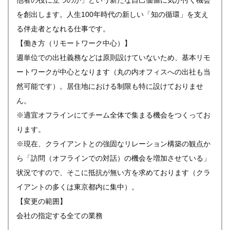
他者の役に立つのか」という新たな自己価値に気が付く機会
を創出します。人生100年時代の新しい「知の循環」を支え
る伴走者となれる仕事です。
【働き方（リモートワーク中心）】
週単位での出社義務などは原則設けていないため、基本リモ
ートワークが中心となります（丸の内オフィスへの出社も当
然可能です）。居住地における制限も特に設けておりませ
ん。
※適宜オフラインにてチーム全体で集まる機会をつくってお
ります。
※現在、クライアントとの強固なリレーション構築の観点か
ら「訪問（オフラインでの対話）の機会を増加させている」
状況ですので、そこに抵抗が無い方を求めております（クラ
イアントの多くは東京都内に集中）。
【変更の範囲】
会社の指定する全ての業務