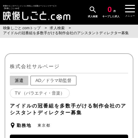
0
映像やエンタテインメントに特化した転職エージェントサービス
【映像しごと.com】
件
メニュー
求人検索
キープした求人
映像しごと.comトップ
求人検索
アイドルの冠番組を多数手がける制作会社のアシスタントディレクター募集
株式会社サルベージ
派遣
AD／ドラマ助監督
TV （バラエティ・音楽）
アイドルの冠番組を多数手がける制作会社のア
シスタントディレクター募集
勤務地
東京都