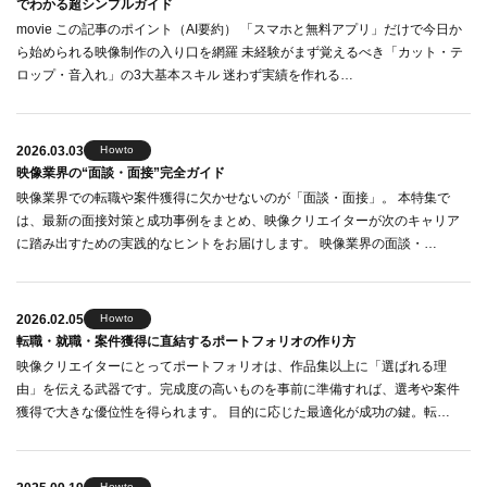
でわかる超シンプルガイド
movie この記事のポイント（AI要約） 「スマホと無料アプリ」だけで今日か
ら始められる映像制作の入り口を網羅 未経験がまず覚えるべき「カット・テ
ロップ・音入れ」の3大基本スキル 迷わず実績を作れる…
2026.03.03
Howto
映像業界の“面談・面接”完全ガイド
映像業界での転職や案件獲得に欠かせないのが「面談・面接」。 本特集で
は、最新の面接対策と成功事例をまとめ、映像クリエイターが次のキャリア
に踏み出すための実践的なヒントをお届けします。 映像業界の面談・…
2026.02.05
Howto
転職・就職・案件獲得に直結するポートフォリオの作り方
映像クリエイターにとってポートフォリオは、作品集以上に「選ばれる理
由」を伝える武器です。完成度の高いものを事前に準備すれば、選考や案件
獲得で大きな優位性を得られます。 目的に応じた最適化が成功の鍵。転…
Howto