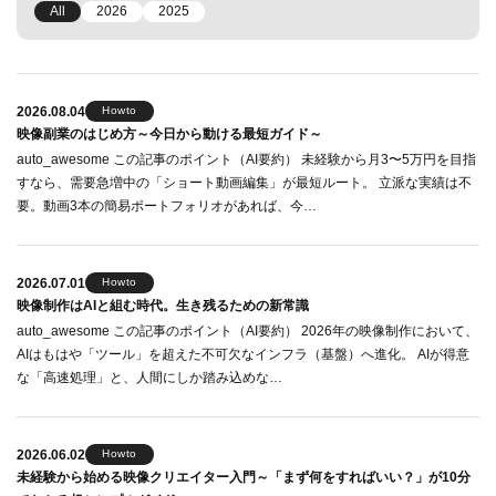
All
2026
2025
2026.08.04
Howto
映像副業のはじめ方～今日から動ける最短ガイド～
auto_awesome この記事のポイント（AI要約） 未経験から月3〜5万円を目指
すなら、需要急増中の「ショート動画編集」が最短ルート。 立派な実績は不
要。動画3本の簡易ポートフォリオがあれば、今…
2026.07.01
Howto
映像制作はAIと組む時代。生き残るための新常識
auto_awesome この記事のポイント（AI要約） 2026年の映像制作において、
AIはもはや「ツール」を超えた不可欠なインフラ（基盤）へ進化。 AIが得意
な「高速処理」と、人間にしか踏み込めな…
2026.06.02
Howto
未経験から始める映像クリエイター入門～「まず何をすればいい？」が10分