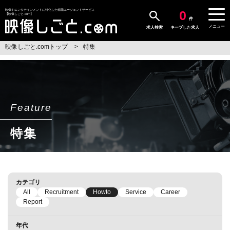
0
映像やエンタテインメントに特化した転職エージェントサービス
【映像しごと.com】
件
メニュー
求人検索
キープした求人
映像しごと.comトップ
特集
Feature
特集
カテゴリ
All
Recruitment
Howto
Service
Career
Report
年代